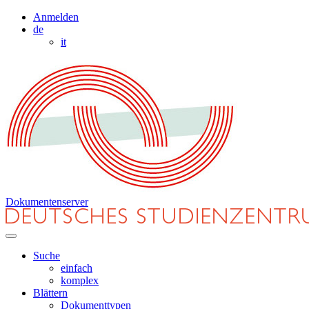
Anmelden
de
it
Dokumentenserver
Suche
einfach
komplex
Blättern
Dokumenttypen