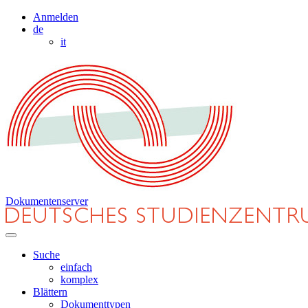
Anmelden
de
it
Dokumentenserver
Suche
einfach
komplex
Blättern
Dokumenttypen