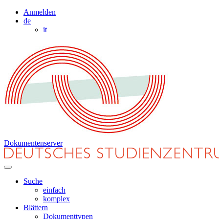
Anmelden
de
it
Dokumentenserver
Suche
einfach
komplex
Blättern
Dokumenttypen