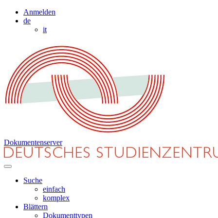
Anmelden
de
it
Dokumentenserver
Suche
einfach
komplex
Blättern
Dokumenttypen