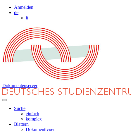
Anmelden
de
it
Dokumentenserver
Suche
einfach
komplex
Blättern
Dokumenttypen