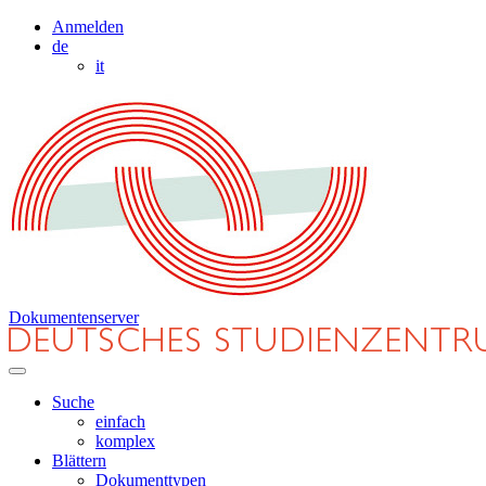
Anmelden
de
it
Dokumentenserver
Suche
einfach
komplex
Blättern
Dokumenttypen