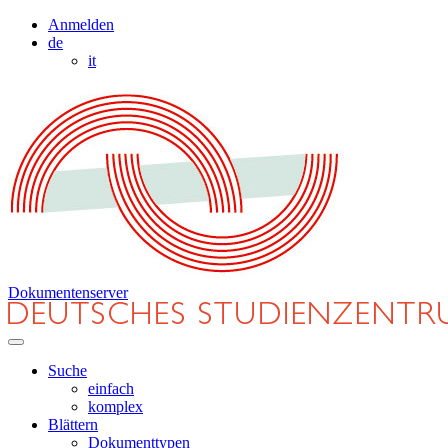
Anmelden
de
it
Dokumentenserver
Suche
einfach
komplex
Blättern
Dokumenttypen