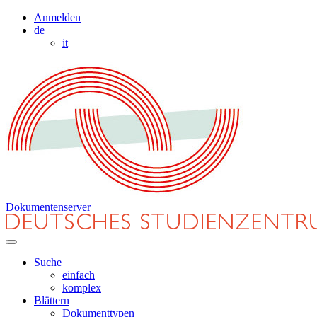
Anmelden
de
it
Dokumentenserver
Suche
einfach
komplex
Blättern
Dokumenttypen