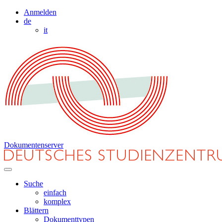
Anmelden
de
it
Dokumentenserver
Suche
einfach
komplex
Blättern
Dokumenttypen