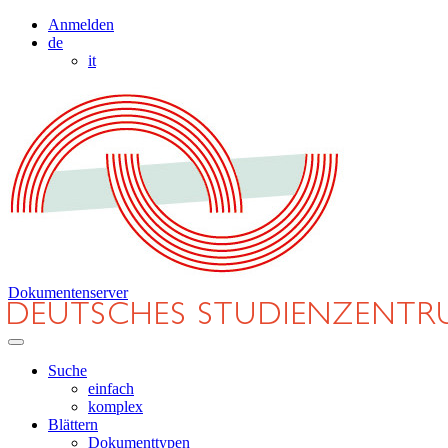
Anmelden
de
it
Dokumentenserver
Suche
einfach
komplex
Blättern
Dokumenttypen