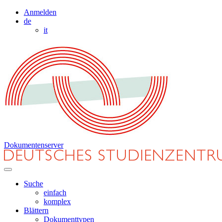
Anmelden
de
it
Dokumentenserver
Suche
einfach
komplex
Blättern
Dokumenttypen