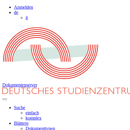
Anmelden
de
it
Dokumentenserver
Suche
einfach
komplex
Blättern
Dokumenttypen