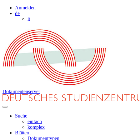
Anmelden
de
it
Dokumentenserver
Suche
einfach
komplex
Blättern
Dokumenttypen