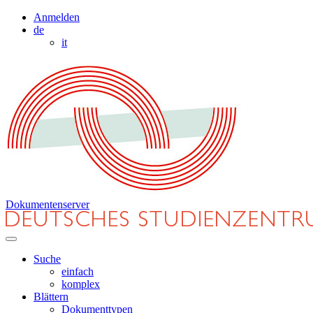
Anmelden
de
it
Dokumentenserver
Suche
einfach
komplex
Blättern
Dokumenttypen