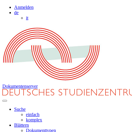
Anmelden
de
it
Dokumentenserver
Suche
einfach
komplex
Blättern
Dokumenttypen