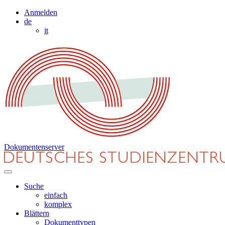
Anmelden
de
it
Dokumentenserver
Suche
einfach
komplex
Blättern
Dokumenttypen