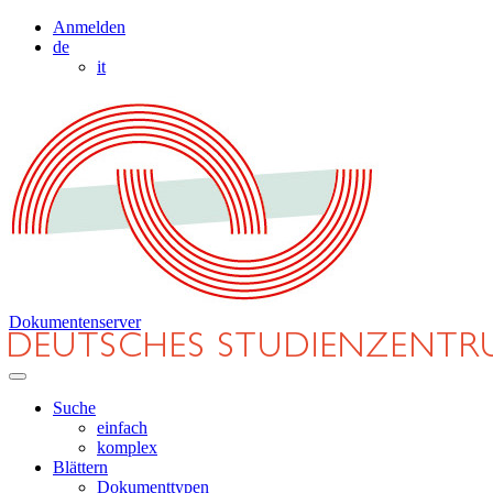
Anmelden
de
it
Dokumentenserver
Suche
einfach
komplex
Blättern
Dokumenttypen