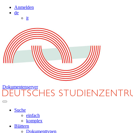
Anmelden
de
it
Dokumentenserver
Suche
einfach
komplex
Blättern
Dokumenttypen