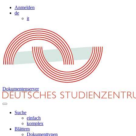
Anmelden
de
it
Dokumentenserver
Suche
einfach
komplex
Blättern
Dokumenttypen