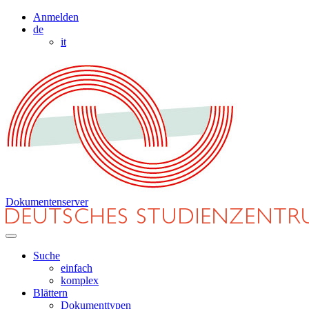
Anmelden
de
it
Dokumentenserver
Suche
einfach
komplex
Blättern
Dokumenttypen