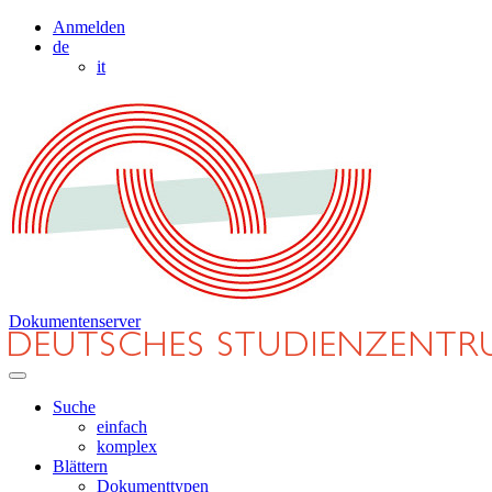
Anmelden
de
it
Dokumentenserver
Suche
einfach
komplex
Blättern
Dokumenttypen