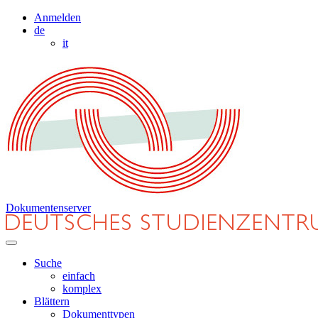
Anmelden
de
it
Dokumentenserver
Suche
einfach
komplex
Blättern
Dokumenttypen