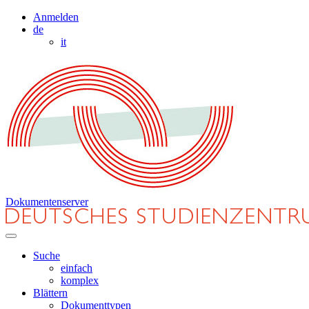
Anmelden
de
it
Dokumentenserver
Suche
einfach
komplex
Blättern
Dokumenttypen