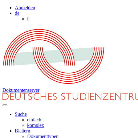
Anmelden
de
it
Dokumentenserver
Suche
einfach
komplex
Blättern
Dokumenttypen