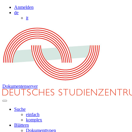
Anmelden
de
it
Dokumentenserver
Suche
einfach
komplex
Blättern
Dokumenttypen