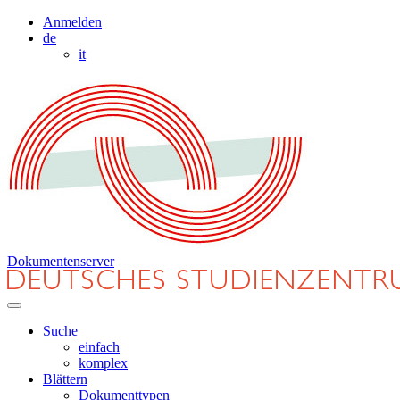
Anmelden
de
it
Dokumentenserver
Suche
einfach
komplex
Blättern
Dokumenttypen