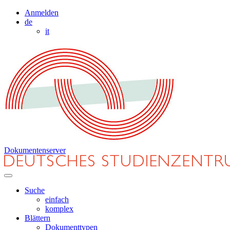
Anmelden
de
it
Dokumentenserver
Suche
einfach
komplex
Blättern
Dokumenttypen