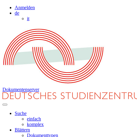
Anmelden
de
it
Dokumentenserver
Suche
einfach
komplex
Blättern
Dokumenttypen