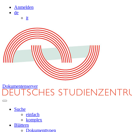
Anmelden
de
it
Dokumentenserver
Suche
einfach
komplex
Blättern
Dokumenttypen