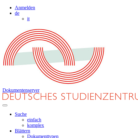
Anmelden
de
it
Dokumentenserver
Suche
einfach
komplex
Blättern
Dokumenttypen