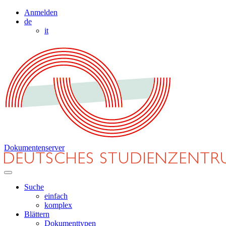
Anmelden
de
it
Dokumentenserver
Suche
einfach
komplex
Blättern
Dokumenttypen