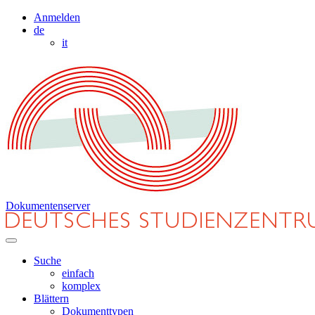
Anmelden
de
it
Dokumentenserver
Suche
einfach
komplex
Blättern
Dokumenttypen