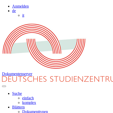
Anmelden
de
it
Dokumentenserver
Suche
einfach
komplex
Blättern
Dokumenttypen