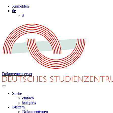
Anmelden
de
it
Dokumentenserver
Suche
einfach
komplex
Blättern
Dokumenttypen