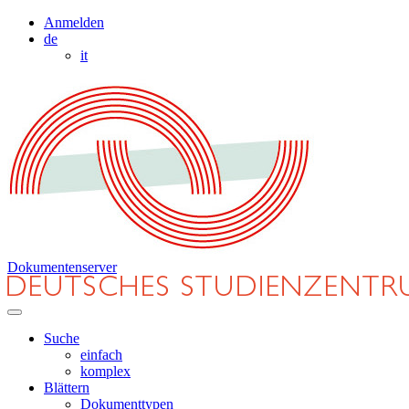
Anmelden
de
it
Dokumentenserver
Suche
einfach
komplex
Blättern
Dokumenttypen