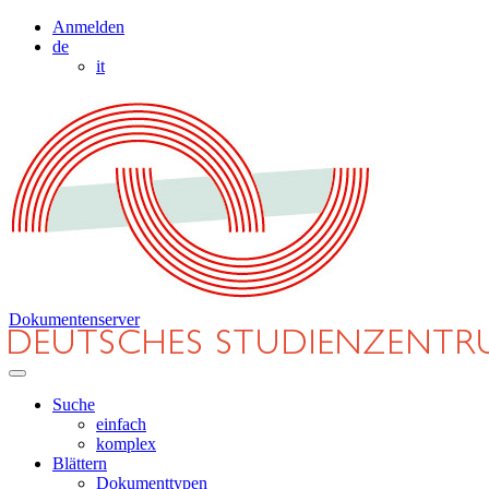
Anmelden
de
it
Dokumentenserver
Suche
einfach
komplex
Blättern
Dokumenttypen