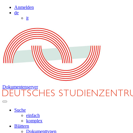
Anmelden
de
it
Dokumentenserver
Suche
einfach
komplex
Blättern
Dokumenttypen