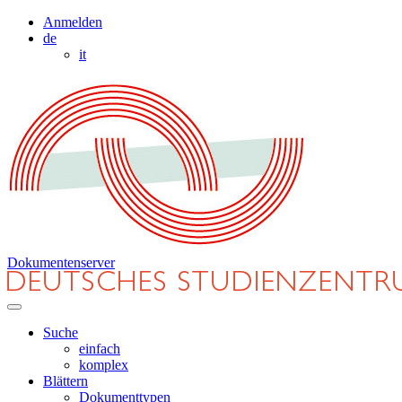
Anmelden
de
it
Dokumentenserver
Suche
einfach
komplex
Blättern
Dokumenttypen