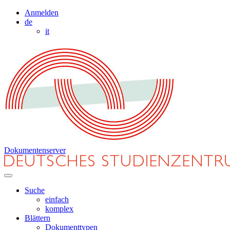
Anmelden
de
it
Dokumentenserver
Suche
einfach
komplex
Blättern
Dokumenttypen