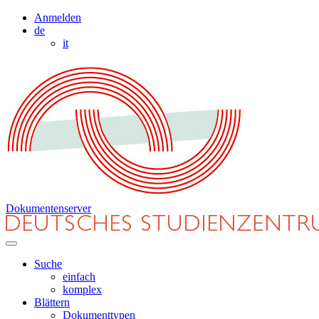
Anmelden
de
it
Dokumentenserver
Suche
einfach
komplex
Blättern
Dokumenttypen