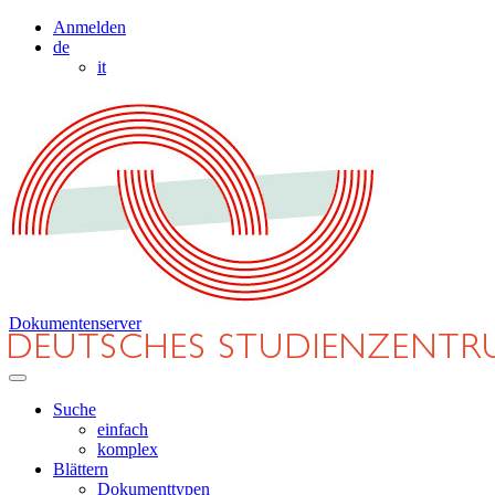
Anmelden
de
it
Dokumentenserver
Suche
einfach
komplex
Blättern
Dokumenttypen