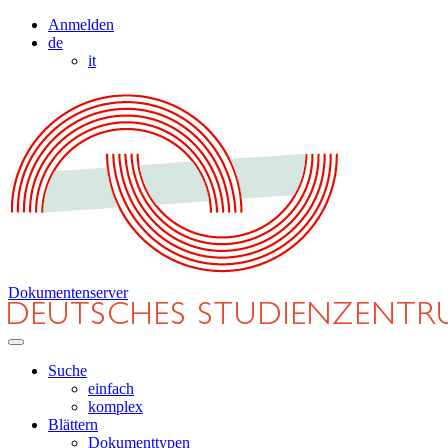
Anmelden
de
it
Dokumentenserver
Suche
einfach
komplex
Blättern
Dokumenttypen