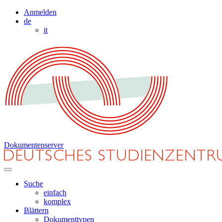
Anmelden
de
it
Dokumentenserver
Suche
einfach
komplex
Blättern
Dokumenttypen