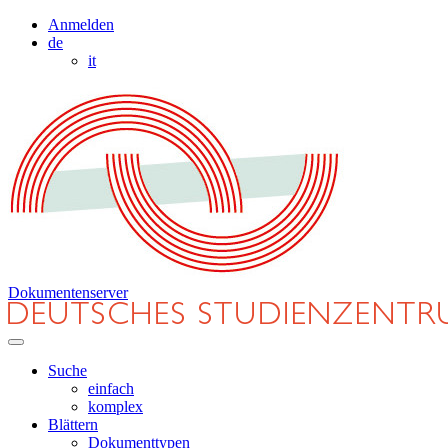
Anmelden
de
it
Dokumentenserver
Suche
einfach
komplex
Blättern
Dokumenttypen