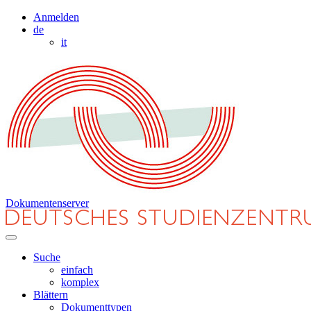
Anmelden
de
it
Dokumentenserver
Suche
einfach
komplex
Blättern
Dokumenttypen