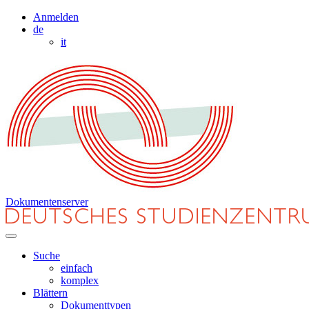
Anmelden
de
it
Dokumentenserver
Suche
einfach
komplex
Blättern
Dokumenttypen