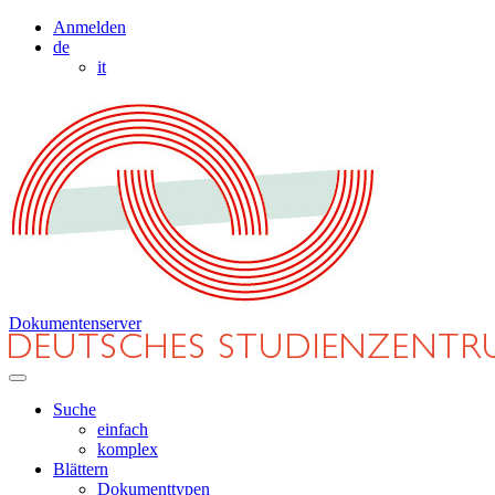
Anmelden
de
it
Dokumentenserver
Suche
einfach
komplex
Blättern
Dokumenttypen