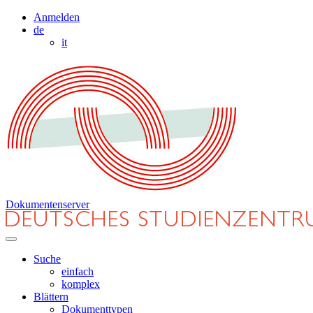
Anmelden
de
it
Dokumentenserver
Suche
einfach
komplex
Blättern
Dokumenttypen