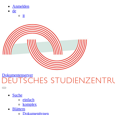
Anmelden
de
it
Dokumentenserver
Suche
einfach
komplex
Blättern
Dokumenttypen