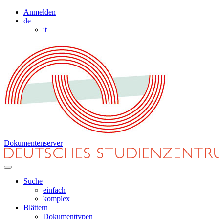
Anmelden
de
it
Dokumentenserver
Suche
einfach
komplex
Blättern
Dokumenttypen